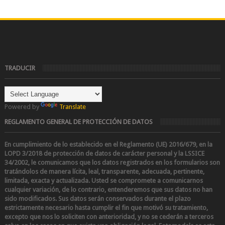
TRADUCIR
Powered by
Translate
REGLAMENTO GENERAL DE PROTECCIÓN DE DATOS
En cumplimiento de lo establecido en el Reglamento (UE) 2016/679, en la
LOPD 3/2018 de protección de datos de carácter personal y la LSSICE
34/2002
, le comunicamos que los datos registrados en los formularios son
tratándolos de manera lícita, leal, transparente, adecuada, pertinente,
limitada, exacta y actualizada. Usted se compromete a comunicarnos
cualquier variación, de lo contrario, entenderemos que sus datos no han
sido modificados.
Sus datos serán conservados durante el plazo
estrictamente necesario hasta cumplir el fin que motivó su tratamiento,
excepto que nos lo soliciten con anterioridad, y no se cederán a terceros