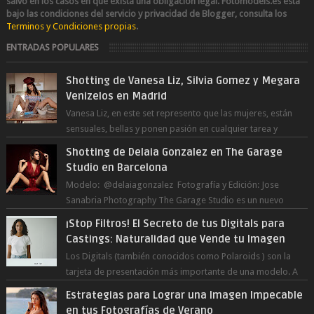
salvo en los casos en que exista una obligación legal.
Fotomodels.es esta
bajo las condiciones del servicio y privacidad de Blogger, consulta los
Terminos y Condiciones propias
.
ENTRADAS POPULARES
Shotting de Vanesa Liz, Silvia Gomez y Megara
Venizelos en Madrid
Vanesa Liz, en este set represento que las mujeres, están
sensuales, bellas y ponen pasión en cualquier tarea y
momento del día, incluso en ...
Shotting de Delaia Gonzalez en The Garage
Studio en Barcelona
Modelo: @delaiagonzalez Fotografía y Edición: Jose
Sanabria Photography The Garage Studio es un nuevo
estudio en Barcelona Capital. Junto ...
¡Stop Filtros! El Secreto de tus Digitals para
Castings: Naturalidad que Vende tu Imagen
Los Digitals (también conocidos como Polaroids ) son la
tarjeta de presentación más importante de una modelo. A
diferencia de las fot...
Estrategias para Lograr una Imagen Impecable
en tus Fotografías de Verano