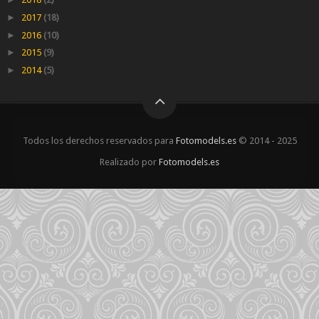
►
2017
(18)
►
2016
(10)
►
2015
(9)
►
2014
(5)
Todos los derechos reservados para
Fotomodels.es
© 2014 - 2025
Realizado por
Fotomodels.es