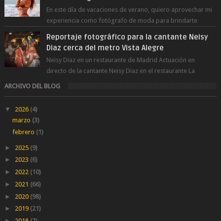
En este día de vacaciones de verano, quiero aprovechar mi
experiencia como fotógrafo de moda para brindarte
numerosos consejos que te ayudar...
Reportaje fotográfico para la cantante Neisy
Diaz cerca del metro Vista Alegre
Neisy Diaz en un restaurante de Madrid Actuación en
directo de la cantante Neisy Diaz en el restaurante La
Suegra cerca del metro V...
ARCHIVO DEL BLOG
▼
2026
(4)
marzo
(3)
febrero
(1)
►
2025
(9)
►
2023
(6)
►
2022
(10)
►
2021
(66)
►
2020
(98)
►
2019
(21)
►
2018
(2)