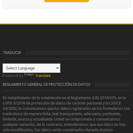
TRADUCIR
Powered by
Translate
REGLAMENTO GENERAL DE PROTECCIÓN DE DATOS
En cumplimiento de lo establecido en el Reglamento (UE) 2016/679, en la
LOPD 3/2018 de protección de datos de carácter personal y la LSSICE
34/2002
, le comunicamos que los datos registrados en los formularios son
tratándolos de manera lícita, leal, transparente, adecuada, pertinente,
limitada, exacta y actualizada. Usted se compromete a comunicarnos
cualquier variación, de lo contrario, entenderemos que sus datos no han
sido modificados.
Sus datos serán conservados durante el plazo