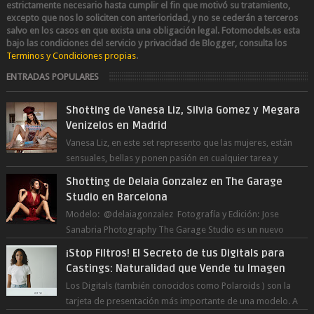
estrictamente necesario hasta cumplir el fin que motivó su tratamiento,
excepto que nos lo soliciten con anterioridad, y no se cederán a terceros
salvo en los casos en que exista una obligación legal.
Fotomodels.es esta
bajo las condiciones del servicio y privacidad de Blogger, consulta los
Terminos y Condiciones propias
.
ENTRADAS POPULARES
Shotting de Vanesa Liz, Silvia Gomez y Megara
Venizelos en Madrid
Vanesa Liz, en este set represento que las mujeres, están
sensuales, bellas y ponen pasión en cualquier tarea y
momento del día, incluso en ...
Shotting de Delaia Gonzalez en The Garage
Studio en Barcelona
Modelo: @delaiagonzalez Fotografía y Edición: Jose
Sanabria Photography The Garage Studio es un nuevo
estudio en Barcelona Capital. Junto ...
¡Stop Filtros! El Secreto de tus Digitals para
Castings: Naturalidad que Vende tu Imagen
Los Digitals (también conocidos como Polaroids ) son la
tarjeta de presentación más importante de una modelo. A