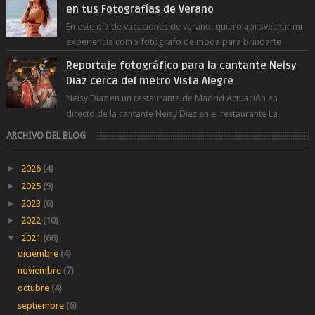
en tus Fotografías de Verano
En este día de vacaciones de verano, quiero aprovechar mi
experiencia como fotógrafo de moda para brindarte
numerosos consejos que te ayudar...
Reportaje fotográfico para la cantante Neisy
Diaz cerca del metro Vista Alegre
Neisy Diaz en un restaurante de Madrid Actuación en
directo de la cantante Neisy Diaz en el restaurante La
Suegra cerca del metro V...
ARCHIVO DEL BLOG
►
2026
(4)
►
2025
(9)
►
2023
(6)
►
2022
(10)
▼
2021
(66)
diciembre
(4)
noviembre
(7)
octubre
(4)
septiembre
(6)