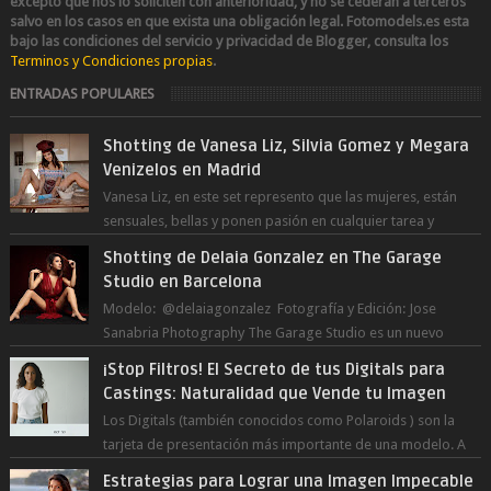
excepto que nos lo soliciten con anterioridad, y no se cederán a terceros
salvo en los casos en que exista una obligación legal.
Fotomodels.es esta
bajo las condiciones del servicio y privacidad de Blogger, consulta los
Terminos y Condiciones propias
.
ENTRADAS POPULARES
Shotting de Vanesa Liz, Silvia Gomez y Megara
Venizelos en Madrid
Vanesa Liz, en este set represento que las mujeres, están
sensuales, bellas y ponen pasión en cualquier tarea y
momento del día, incluso en ...
Shotting de Delaia Gonzalez en The Garage
Studio en Barcelona
Modelo: @delaiagonzalez Fotografía y Edición: Jose
Sanabria Photography The Garage Studio es un nuevo
estudio en Barcelona Capital. Junto ...
¡Stop Filtros! El Secreto de tus Digitals para
Castings: Naturalidad que Vende tu Imagen
Los Digitals (también conocidos como Polaroids ) son la
tarjeta de presentación más importante de una modelo. A
diferencia de las fot...
Estrategias para Lograr una Imagen Impecable