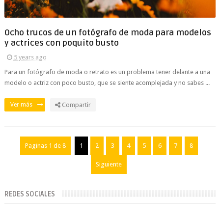
Ocho trucos de un fotógrafo de moda para modelos
y actrices con poquito busto
5 years ago
Para un fotógrafo de moda o retrato es un problema tener delante a una
modelo o actriz con poco busto, que se siente acomplejada y no sabes ...
Ver más
Compartir
Paginas 1 de 8
1
2
3
4
5
6
7
8
Siguiente
REDES SOCIALES