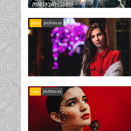
actriz
jm2foto.es
cejas
jm2foto.es