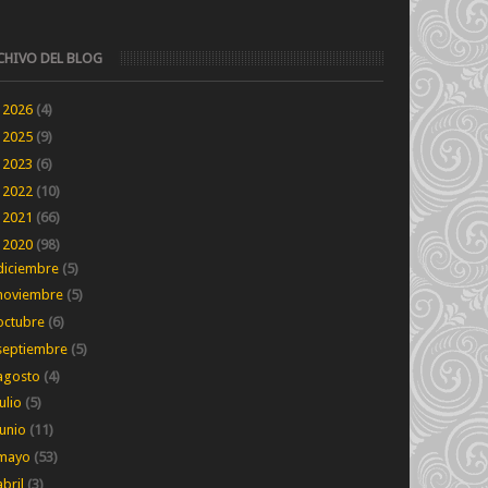
CHIVO DEL BLOG
►
2026
(4)
►
2025
(9)
►
2023
(6)
►
2022
(10)
►
2021
(66)
▼
2020
(98)
diciembre
(5)
noviembre
(5)
octubre
(6)
septiembre
(5)
agosto
(4)
julio
(5)
junio
(11)
mayo
(53)
abril
(3)