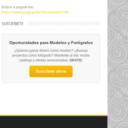
Enlace a paypal.me:
https://www.paypal.me/fotomodels/100
SUSCRIBETE
Oportunidades para Modelos y Fotógrafos
¿Quieres ganar dinero como modelo? ¿Buscas
proyectos como fotógrafo? Mantente al día: recibe
castings y ofertas remuneradas,
GRATIS
.
Suscríbete ahora