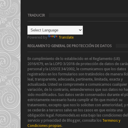
TRADUCIR
Powered by
Translate
REGLAMENTO GENERAL DE PROTECCIÓN DE DATOS
En cumplimiento de lo establecido en el Reglamento (UE)
2016/679, en la LOPD 3/2018 de protección de datos de cará
personal y la LSSICE 34/2002
, le comunicamos que los datos
registrados en los formularios son tratándolos de manera líci
leal, transparente, adecuada, pertinente, limitada, exacta y
actualizada. Usted se compromete a comunicarnos cualquier
variación, de lo contrario, entenderemos que sus datos no h
sido modificados.
Sus datos serán conservados durante el p
estrictamente necesario hasta cumplir el fin que motivó su
tratamiento, excepto que nos lo soliciten con anterioridad, y 
se cederán a terceros salvo en los casos en que exista una
obligación legal.
Fotomodels.es esta bajo las condiciones del
servicio y privacidad de Blogger, consulta los
Terminos y
Condiciones propias
.