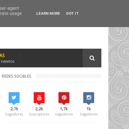
TAJE
SOLICITA CURSOS
user-agent
erate usage
LEARN MORE
GOT IT
AS
Y EVENTOS
REDES SOCIALES
2,7k
2,2k
1,7k
1k
Seguidores
Suscriptores
Seguidores
Seguidores