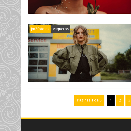
jm2foto.es
vaqueros
Paginas 1 de 8
1
2
3