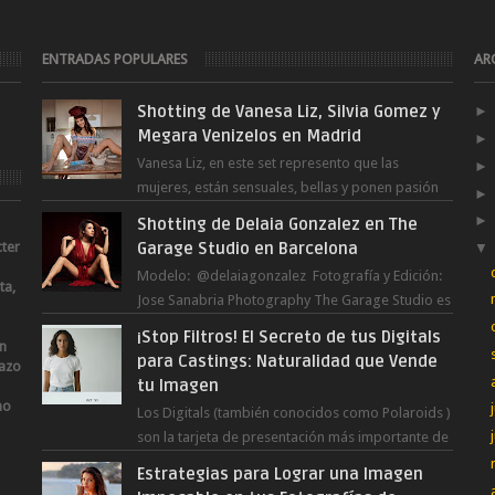
ENTRADAS POPULARES
AR
Shotting de Vanesa Liz, Silvia Gomez y
Megara Venizelos en Madrid
Vanesa Liz, en este set represento que las
mujeres, están sensuales, bellas y ponen pasión
en cualquier tarea y momento del día, incluso en
Shotting de Delaia Gonzalez en The
...
cter
Garage Studio en Barcelona
Modelo: @delaiagonzalez Fotografía y Edición:
ta,
Jose Sanabria Photography The Garage Studio es
un nuevo estudio en Barcelona Capital. Junto ...
¡Stop Filtros! El Secreto de tus Digitals
an
para Castings: Naturalidad que Vende
lazo
tu Imagen
no
Los Digitals (también conocidos como Polaroids )
son la tarjeta de presentación más importante de
una modelo. A diferencia de las fot...
Estrategias para Lograr una Imagen