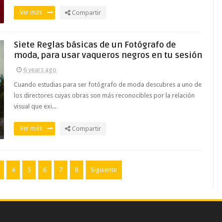
Ver más
Compartir
Siete Reglas básicas de un Fotógrafo de
moda, para usar vaqueros negros en tu sesión
6 years ago
Cuando estudias para ser fotógrafo de moda descubres a uno de
los directores cuyas obras son más reconocibles por la relación
visual que exi...
Ver más
Compartir
4
5
6
7
8
Siguiente