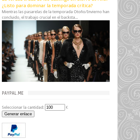
¿Listo para dominar la temporada crítica?
Mientras las pasarelas de la temporada Otoño/Invierno han
concluido, el trabajo crucial en el backsta...
PAYPAL.ME
Seleccionar la cantidad:
€
Generar enlace