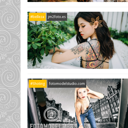
#belleza
jm2foto.es
#Shoting
fotomodelstudio.com