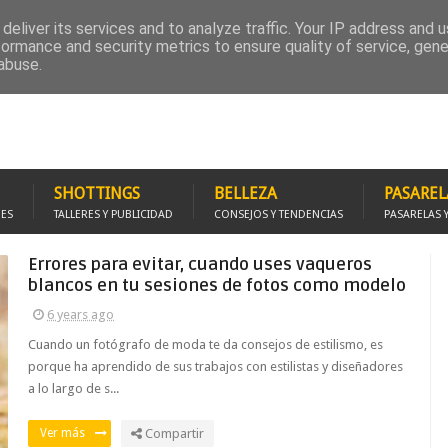
RUPO FACEBOOK
PROMOCIÓNATE
FOTOMODELS STUDIO
SOLICITA REPOR
deliver its services and to analyze traffic. Your IP address and 
formance and security metrics to ensure quality of service, gen
abuse.
SHOTTINGS
BELLEZA
PASAREL
JES
TALLERES Y PUBLICIDAD
CONSEJOS Y TENDENCIAS
PASARELAS 
Errores para evitar, cuando uses vaqueros
blancos en tu sesiones de fotos como modelo
6 years ago
Cuando un fotógrafo de moda te da consejos de estilismo, es
porque ha aprendido de sus trabajos con estilistas y diseñadores
a lo largo de s...
Ver más
Compartir