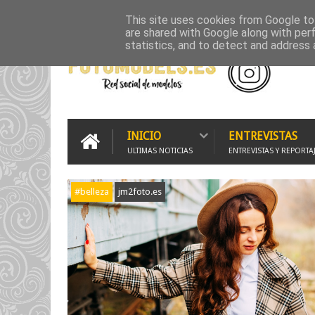
INICIO
500PX
FLICKR GALLERY
GRUPO WHATSAPP
G
This site uses cookies from Google to 
are shared with Google along with per
statistics, and to detect and address 
INICIO
ENTREVISTAS
ULTIMAS NOTICIAS
ENTREVISTAS Y REPORTA
#belleza
jm2foto.es