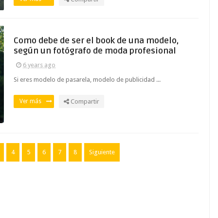
Como debe de ser el book de una modelo,
según un fotógrafo de moda profesional
6 years ago
Si eres modelo de pasarela, modelo de publicidad ...
Ver más
Compartir
4
5
6
7
8
Siguiente