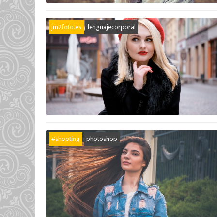
jm2foto.es
lenguajecorporal
#shooting
photoshop