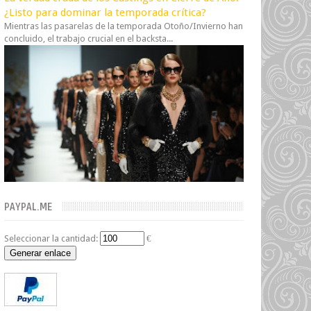
¿Listo para dominar la temporada crítica?
Mientras las pasarelas de la temporada Otoño/Invierno han
concluido, el trabajo crucial en el backsta...
PAYPAL.ME
Seleccionar la cantidad:
€
Generar enlace