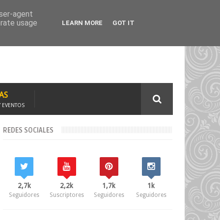
TAJE
SOLICITA CURSOS
user-agent
erate usage
LEARN MORE
GOT IT
AS
Y EVENTOS
REDES SOCIALES
2,7k
2,2k
1,7k
1k
Seguidores
Suscriptores
Seguidores
Seguidores