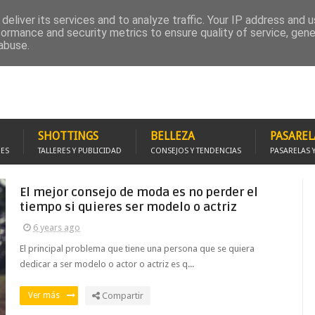
RUPO FACEBOOK
PROMOCIÓNATE
FOTOMODELS STUDIO
SOLICITA REPOR
deliver its services and to analyze traffic. Your IP address and 
formance and security metrics to ensure quality of service, gen
abuse.
SHOTTINGS
BELLEZA
PASAREL
JES
TALLERES Y PUBLICIDAD
CONSEJOS Y TENDENCIAS
PASARELAS 
El mejor consejo de moda es no perder el
tiempo si quieres ser modelo o actriz
6 years ago
El principal problema que tiene una persona que se quiera
dedicar a ser modelo o actor o actriz es q...
Ver más
Compartir