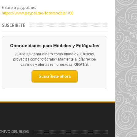
Enlace a paypal.me:
https://www.paypal.me/fotomodels/100
SUSCRIBETE
Oportunidades para Modelos y Fotógrafos
¿Quieres ganar dinero como modelo? ¿Buscas
proyectos como fotógrafo? Mantente al día: recibe
castings y ofertas remuneradas,
GRATIS
.
Suscríbete ahora
CHIVO DEL BLOG