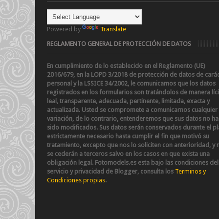
Powered by
Translate
REGLAMENTO GENERAL DE PROTECCIÓN DE DATOS
En cumplimiento de lo establecido en el Reglamento (UE)
2016/679, en la LOPD 3/2018 de protección de datos de cará
personal y la LSSICE 34/2002
, le comunicamos que los datos
registrados en los formularios son tratándolos de manera líci
leal, transparente, adecuada, pertinente, limitada, exacta y
actualizada. Usted se compromete a comunicarnos cualquier
variación, de lo contrario, entenderemos que sus datos no h
sido modificados.
Sus datos serán conservados durante el p
estrictamente necesario hasta cumplir el fin que motivó su
tratamiento, excepto que nos lo soliciten con anterioridad, y 
se cederán a terceros salvo en los casos en que exista una
obligación legal.
Fotomodels.es esta bajo las condiciones del
servicio y privacidad de Blogger, consulta los
Terminos y
Condiciones propias
.