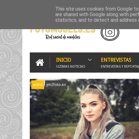
INICIO
500PX
FLICKR GALLERY
GRUPO WHATSAPP
G
This site uses cookies from Google to 
are shared with Google along with per
statistics, and to detect and address 
INICIO
ENTREVISTAS
ULTIMAS NOTICIAS
ENTREVISTAS Y REPORTA
actriz
jm2foto.es