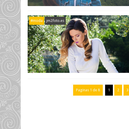
#moda
jm2foto.es
Paginas 1 de 8
1
2
3