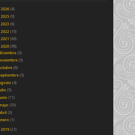
►
2026
(4)
►
2025
(9)
►
2023
(6)
►
2022
(10)
►
2021
(66)
▼
2020
(98)
diciembre
(5)
noviembre
(5)
octubre
(6)
septiembre
(5)
agosto
(4)
julio
(5)
junio
(11)
mayo
(53)
abril
(3)
enero
(1)
►
2019
(21)