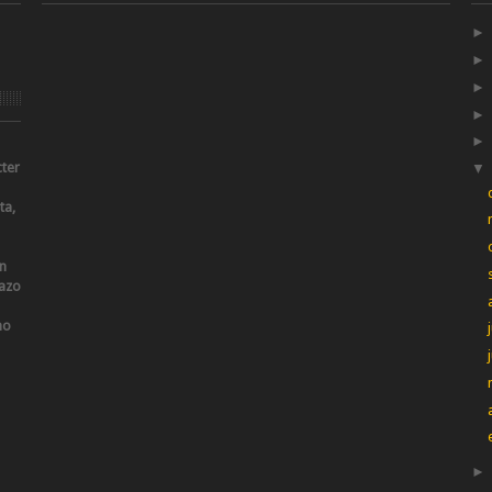
cter
ta,
an
lazo
no