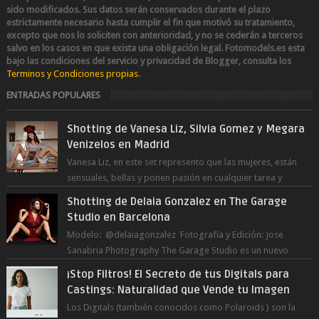
sido modificados.
Sus datos serán conservados durante el plazo
estrictamente necesario hasta cumplir el fin que motivó su tratamiento,
excepto que nos lo soliciten con anterioridad, y no se cederán a terceros
salvo en los casos en que exista una obligación legal.
Fotomodels.es esta
bajo las condiciones del servicio y privacidad de Blogger, consulta los
Terminos y Condiciones propias
.
ENTRADAS POPULARES
Shotting de Vanesa Liz, Silvia Gomez y Megara
Venizelos en Madrid
Vanesa Liz, en este set represento que las mujeres, están
sensuales, bellas y ponen pasión en cualquier tarea y
momento del día, incluso en ...
Shotting de Delaia Gonzalez en The Garage
Studio en Barcelona
Modelo: @delaiagonzalez Fotografía y Edición: Jose
Sanabria Photography The Garage Studio es un nuevo
estudio en Barcelona Capital. Junto ...
¡Stop Filtros! El Secreto de tus Digitals para
Castings: Naturalidad que Vende tu Imagen
Los Digitals (también conocidos como Polaroids ) son la