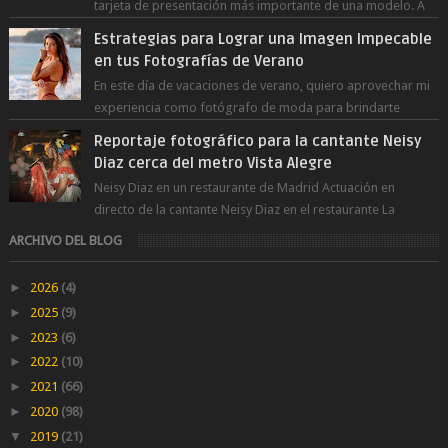
tarjeta de presentación más importante de una modelo. A
diferencia de las fot...
Estrategias para Lograr una Imagen Impecable
en tus Fotografías de Verano
En este día de vacaciones de verano, quiero aprovechar mi
experiencia como fotógrafo de moda para brindarte
numerosos consejos que te ayudar...
Reportaje fotográfico para la cantante Neisy
Diaz cerca del metro Vista Alegre
Neisy Diaz en un restaurante de Madrid Actuación en
directo de la cantante Neisy Diaz en el restaurante La
Suegra cerca del metro V...
ARCHIVO DEL BLOG
►
2026
(4)
►
2025
(9)
►
2023
(6)
►
2022
(10)
►
2021
(66)
►
2020
(98)
▼
2019
(21)