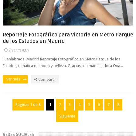
Reportaje Fotográfico para Victoria en Metro Parque
de los Estados en Madrid
7 years ago
Fuenlabrada, Madrid Reportaje Fotográfico en Metro Parque de los
Estados, temática de moda y belleza. Gracias a la maquilladora Oxa...
Ver más
Compartir
Paginas 1 de 8
1
2
3
4
5
6
7
8
Siguiente
REDES SOCIALES