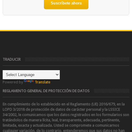
Suscríbete ahora
TRADUCIR
Powered by
Translate
REGLAMENTO GENERAL DE PROTECCIÓN DE DATOS
En cumplimiento de lo establecido en el Reglamento (UE) 2016/679, en la
LOPD 3/2018 de protección de datos de carácter personal y la LSSICE
34/2002
, le comunicamos que los datos registrados en los formularios son
tratándolos de manera lícita, leal, transparente, adecuada, pertinente,
limitada, exacta y actualizada. Usted se compromete a comunicarnos
cualquier variación, de lo contrario, entenderemos que sus datos no han