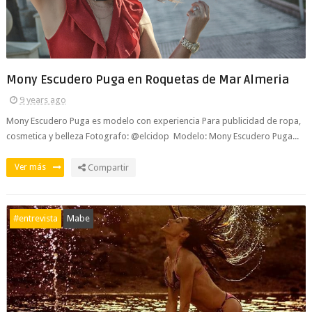
Mony Escudero Puga en Roquetas de Mar Almeria
9 years ago
Mony Escudero Puga es modelo con experiencia Para publicidad de ropa,
cosmetica y belleza Fotografo: @elcidop Modelo: Mony Escudero Puga...
Ver más
Compartir
#entrevista
Mabe