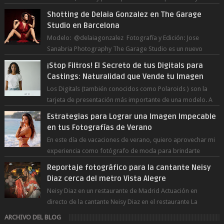
momento del día, incluso en ...
Shotting de Delaia Gonzalez en The Garage
Studio en Barcelona
Modelo: @delaiagonzalez Fotografía y Edición: Jose
Sanabria Photography The Garage Studio es un nuevo
estudio en Barcelona Capital. Junto ...
¡Stop Filtros! El Secreto de tus Digitals para
Castings: Naturalidad que Vende tu Imagen
Los Digitals (también conocidos como Polaroids ) son la
tarjeta de presentación más importante de una modelo. A
diferencia de las fot...
Estrategias para Lograr una Imagen Impecable
en tus Fotografías de Verano
En este día de vacaciones de verano, quiero aprovechar mi
experiencia como fotógrafo de moda para brindarte
numerosos consejos que te ayudar...
Reportaje fotográfico para la cantante Neisy
Diaz cerca del metro Vista Alegre
Neisy Diaz en un restaurante de Madrid Actuación en
directo de la cantante Neisy Diaz en el restaurante La
Suegra cerca del metro V...
ARCHIVO DEL BLOG