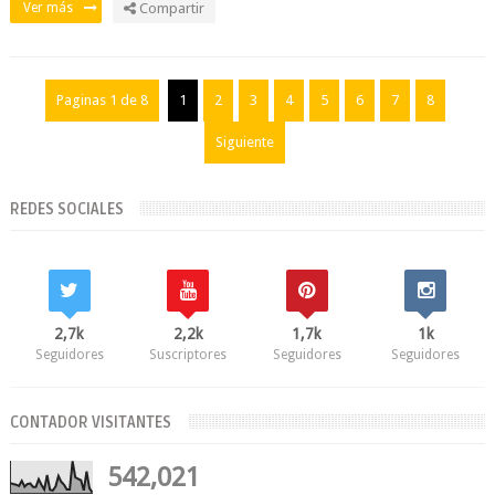
Ver más
Compartir
Paginas 1 de 8
1
2
3
4
5
6
7
8
Siguiente
REDES SOCIALES
2,7k
2,2k
1,7k
1k
Seguidores
Suscriptores
Seguidores
Seguidores
CONTADOR VISITANTES
542,021