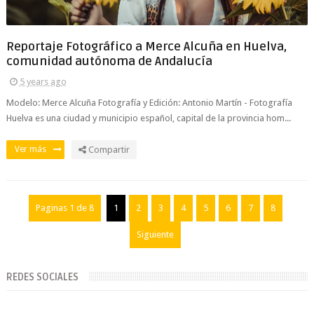
Reportaje Fotográfico a Merce Alcuña en Huelva,
comunidad autónoma de Andalucía
5 years ago
Modelo: Merce Alcuña Fotografía y Edición: Antonio Martín - Fotografía
Huelva es una ciudad y municipio español, capital de la provincia hom...
Ver más
Compartir
Paginas 1 de 8
1
2
3
4
5
6
7
8
Siguiente
REDES SOCIALES