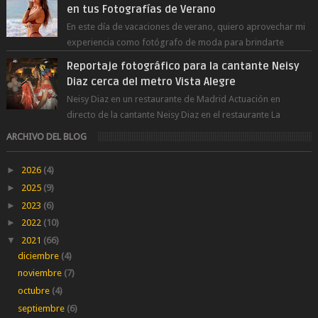
en tus Fotografías de Verano
En este día de vacaciones de verano, quiero aprovechar mi
experiencia como fotógrafo de moda para brindarte
numerosos consejos que te ayudar...
Reportaje fotográfico para la cantante Neisy
Diaz cerca del metro Vista Alegre
Neisy Diaz en un restaurante de Madrid Actuación en
directo de la cantante Neisy Diaz en el restaurante La
Suegra cerca del metro V...
ARCHIVO DEL BLOG
►
2026
(4)
►
2025
(9)
►
2023
(6)
►
2022
(10)
▼
2021
(66)
diciembre
(4)
noviembre
(7)
octubre
(4)
septiembre
(6)