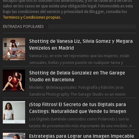
excepto que nos lo soliciten con anterioridad, y no se cederán a terceros
salvo en los casos en que exista una obligación legal.
Fotomodels.es esta
bajo las condiciones del servicio y privacidad de Blogger, consulta los
Terminos y Condiciones propias
.
ENTRADAS POPULARES
Shotting de Vanesa Liz, Silvia Gomez y Megara
Venizelos en Madrid
Vanesa Liz, en este set represento que las mujeres, están
sensuales, bellas y ponen pasión en cualquier tarea y
momento del día, incluso en ...
Shotting de Delaia Gonzalez en The Garage
Studio en Barcelona
Modelo: @delaiagonzalez Fotografía y Edición: Jose
Sanabria Photography The Garage Studio es un nuevo
estudio en Barcelona Capital. Junto ...
¡Stop Filtros! El Secreto de tus Digitals para
Castings: Naturalidad que Vende tu Imagen
Los Digitals (también conocidos como Polaroids ) son la
tarjeta de presentación más importante de una modelo. A
diferencia de las fot...
Estrategias para Lograr una Imagen Impecable