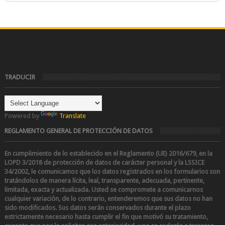
TRADUCIR
Powered by
Translate
REGLAMENTO GENERAL DE PROTECCIÓN DE DATOS
En cumplimiento de lo establecido en el Reglamento (UE) 2016/679, en la
LOPD 3/2018 de protección de datos de carácter personal y la LSSICE
34/2002
, le comunicamos que los datos registrados en los formularios son
tratándolos de manera lícita, leal, transparente, adecuada, pertinente,
limitada, exacta y actualizada. Usted se compromete a comunicarnos
cualquier variación, de lo contrario, entenderemos que sus datos no han
sido modificados.
Sus datos serán conservados durante el plazo
estrictamente necesario hasta cumplir el fin que motivó su tratamiento,