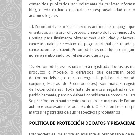
contenidos publicados son solamente de carácter informat
blog queda excluido de cualquier responsabilidad que 
acciones legales
11. Fotomodels.es ofrece servicios adicionales de pago que
orientados a mejorar el aprovechamiento de la comunidad d
Hosting para finalmente obtener mas visibilidad y ofertas
cancelar cualquier servicio de pago adicional contratado
cancelación de la cuenta Fotomodels.es no adquiere ningú
no sera rembolsado por el servicio que pago.
12.
«
Fotomodels.es
» es una marca registrada
. Todas las m
producto o modelo, o derivados que describan prod
de
Fotomodels.es
, o que contengan la palabra «
Fotomode
conjunto, Marcas de
Fotomodels.es
) son marcas regis
de
Fotomodels.es
. Toda lista de marcas registradas d
periódicamente, pero no deberá considerarse como una list
Se prohíbe terminantemente todo uso de marcas de
Fotom
autorice expresamente por escrito).
Otros nombres de pr
marcas registradas de sus respectivos propietarios.
POLÍTICA DE PROTECCIÓN DE DATOS Y PRIVACIDA
Fotomodels.es, de ahora en adelante el responsable de la