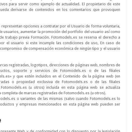
ivos para servir como ejemplo de actualidad. El propietario de este
pueda derivarse de contenidos en los comentarios que provoquen
 representan opciones a contratar por el Usuario de forma voluntaria,
e usuarios, aumentar la promoción del portfolio del usuario así como
 de trabajo previa Formación. Fotomodels.es se reserva el derecho a
 por el usuario si este incumple las condiciones de uso, En caso de
n compromiso de compensación económica de ningún tipo y el usuario
arcas registradas, logotipos, direcciones de páginas web, nombres de
uctos, soporte y servicios de
Fotomodels.es
o de las filiales
ls.es
» y que estén incluidos en el Contenido de la página web (en
tradas o propiedad exclusiva de
Fotomodels.es
o de las filiales
e
Fotomodels.es
(u otros) incluida en esta página web se actualiza
a completa de marcas registradas de
Fotomodels.es
(u otros).
odels.es
o variantes de las mismas (salvo cuando
Fotomodels.es
lo
oductos y empresas mencionados en esta página web pueden ser
D
 presente Web y de conformidad con lo dispuesto por la legislación