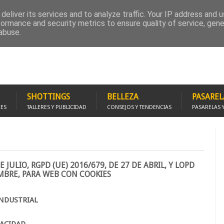
RUPO FACEBOOK
PROMOCIÓNATE
FOTOMODELS STUDIO
SOLICITA REPOR
deliver its services and to analyze traffic. Your IP address and 
formance and security metrics to ensure quality of service, gen
abuse.
SHOTTINGS
BELLEZA
PASAREL
JES
TALLERES Y PUBLICIDAD
CONSEJOS Y TENDENCIAS
PASARELAS 
 JULIO, RGPD (UE) 2016/679, DE 27 DE ABRIL, Y LOPD
EMBRE, PARA WEB CON COOKIES
INDUSTRIAL
VACIDAD