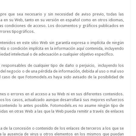
mpre que sea necesario y sin necesidad de aviso previo, todas las
ida en su Web, tanto en su versión en español como en otros idiomas,
 las condiciones de acceso. Los documentos y gráficos publicados en
rrores tipográficos.
ntenidos en este sitio Web sin garantía expresa o implícita de ningún
tía o condición implícita en la información aquí contenida, incluyendo
piedad intelectual o de adecuación a cualquier objetivo específico.
responsables de cualquier tipo de daño o perjuicio, incluyendo los
n del negocio o de una pérdida de información, debida al uso o mal uso
 el caso de que Fotomodels.es haya sido avisado de la posibilidad de
ones o errores en el acceso a su Web ni en sus diferentes contenidos.
os los casos, actualizado aunque desarrollará sus mejores esfuerzos
ho contenido lo antes posible. Fotomodels.es no asume ningún tipo de
idas en otras Web a las que la Web pueda remitir a través de enlaces
 de la concesión o contenido de los enlaces de terceros a los que se
a la ausencia de virus u otros elementos en los mismos que puedan