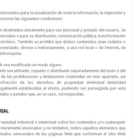
orizados para la visualización de toda la información, la impresión y
oncurren las siguientes condiciones:
n destinados únicamente para uso personal y privado del usuario. Se
merciales o para su distribución, comunicación pública, transformación
lectrónico. También se prohíbe que dichos contenidos sean cedidos o
conectado, directa o indirectamente, a una red local o de Internet, de
 información.
Web sea modificado en modo alguno.
Web sea utilizado, copiado o distribuido separadamente del texto o del
de las prohibiciones y limitaciones contenidas en este apartado, así
fracción de los derechos de propiedad intelectual titularidad
egalmente establecidas al efecto, pudiendo ser perseguida por esta
 civiles o penales que, en su caso, correspondan.
RIAL
piedad industrial e intelectual sobre los contenidos y/o cualesquier
lo meramente enunciativo y no limitativo, todos aquellos elementos que
stímulos sensoriales de las páginas Web que conforman el sitio Web