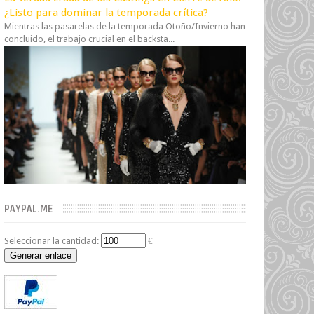
¿Listo para dominar la temporada crítica?
Mientras las pasarelas de la temporada Otoño/Invierno han
concluido, el trabajo crucial en el backsta...
PAYPAL.ME
Seleccionar la cantidad:
€
Generar enlace