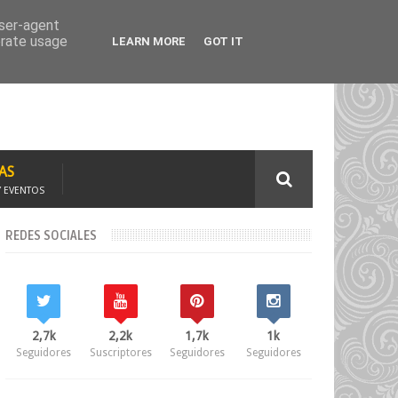
TAJE
SOLICITA CURSOS
user-agent
erate usage
LEARN MORE
GOT IT
AS
Y EVENTOS
REDES SOCIALES
2,7k
2,2k
1,7k
1k
Seguidores
Suscriptores
Seguidores
Seguidores