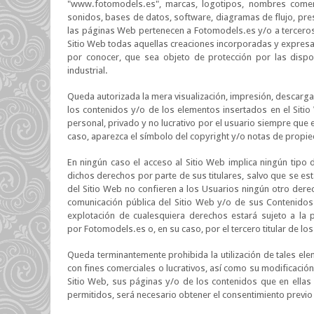
"www.fotomodels.es", marcas, logotipos, nombres comercia
sonidos, bases de datos, software, diagramas de flujo, pre
las páginas Web pertenecen a Fotomodels.es y/o a terceros
Sitio Web todas aquellas creaciones incorporadas y expresa
por conocer, que sea objeto de protección por las dispos
industrial.
Queda autorizada la mera visualización, impresión, descarga
los contenidos y/o de los elementos insertados en el Sit
personal, privado y no lucrativo por el usuario siempre que 
caso, aparezca el símbolo del copyright y/o notas de propied
En ningún caso el acceso al Sitio Web implica ningún tipo de
dichos derechos por parte de sus titulares, salvo que se e
del Sitio Web no confieren a los Usuarios ningún otro derech
comunicación pública del Sitio Web y/o de sus Contenidos
explotación de cualesquiera derechos estará sujeto a la 
por Fotomodels.es o, en su caso, por el tercero titular de l
Queda terminantemente prohibida la utilización de tales ele
con fines comerciales o lucrativos, así como su modificación
Sitio Web, sus páginas y/o de los contenidos que en ellas
permitidos, será necesario obtener el consentimiento previo p