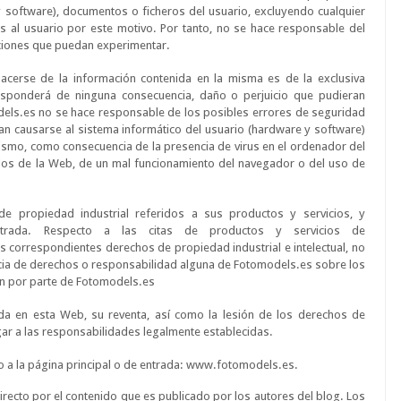
y software), documentos o ficheros del usuario, excluyendo cualquier
s al usuario por este motivo. Por tanto, no se hace responsable del
aciones que puedan experimentar.
cerse de la información contenida en la misma es de la exclusiva
esponderá de ninguna consecuencia, daño o perjuicio que pudieran
dels.es no se hace responsable de los posibles errores de seguridad
n causarse al sistema informático del usuario (hardware y software)
smo, como consecuencia de la presencia de virus en el ordenador del
nidos de la Web, de un mal funcionamiento del navegador o del uso de
e propiedad industrial referidos a sus productos y servicios, y
strada. Respecto a las citas de productos y servicios de
s correspondientes derechos de propiedad industrial e intelectual, no
ncia de derechos o responsabilidad alguna de Fotomodels.es sobre los
n por parte de Fotomodels.es
da en esta Web, su reventa, así como la lesión de los derechos de
gar a las responsabilidades legalmente establecidas.
lo a la página principal o de entrada: www.fotomodels.es.
recto por el contenido que es publicado por los autores del blog. Los