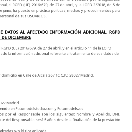
nal, el RGPD (UE) 2016/679, de 27 de abril, y la LOPD 3/2018, de 5 de
e junio, ha puesto en práctica políticas, medios y procedimientos para
r personal de sus USUARIOS.
E DATOS AL AFECTADO INFORMACIÓN ADICIONAL. RGPD
 5 DE DICIEMBRE
 RGPD (UE) 2016/679, de 27 de abril, y en el artículo 11 de la LOPD
ado la información adicional referente al tratamiento de sus datos de
 domicilio en
Calle de Alcalá 367 1C C.P.: 28027 Madrid.
E
28027 Madrid
ontenido en Fotomodelstudio.com y Fotomodels.es
dos por el Responsable son los siguientes: Nombre y Apellido, DNI,
rte del Responsable será 5 años desde la finalización de la prestación
atizadas y/o lógica aplicada.