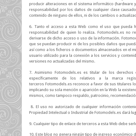
producir alteraciones en el sistema informático (hardware 
responsabilidad por los daños de cualquier clase causado
contenido de ninguno de ellos, ni de los cambios o actualiz
6. Tanto el acceso a esta Web como el uso que pueda ha
responsabilidad de quien lo realiza. Fotomodels.es no r
derivarse de dicho acceso o uso de la información. Fotomo
que se puedan producir ni de los posibles daños que pueda
así como a los ficheros o documentos almacenados en el mi
usuario utilizado para la conexión a los servicios y conte
versiones no actualizadas del mismo.
7. Asimismo Fotomodels.es es titular de los derechos d
específicamente de los relativos a la marca regi
terceros Fotomodels.es reconoce a favor de sus titulares lo
implicando su sola mención o aparición en la Web la existe
mismos, como tampoco respaldo, patrocinio, recomendació
8. El uso no autorizado de cualquier información conteni
Propiedad Intelectual o Industrial de Fotomodels.es dará lu
9. Cualquier tipo de enlace de terceros a esta Web debe ser
10. Este blog no genera ningún tipo de ingreso económico di