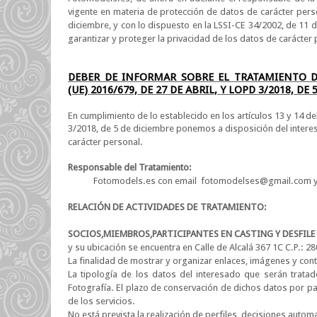
vigente en materia de protección de datos de carácter perso
diciembre, y con lo dispuesto en la LSSI-CE 34/2002, de 11 d
garantizar y proteger la privacidad de los datos de carácte
DEBER DE INFORMAR SOBRE EL TRATAMIENTO D
(UE) 2016/679, DE 27 DE ABRIL, Y LOPD 3/2018, DE
En cumplimiento de lo establecido en los artículos 13 y 14 del
3/2018, de 5 de diciembre ponemos a disposición del interes
carácter personal.
Responsable del Tratamiento:
Fotomodels.es con email
fotomodelses@gmail.com
y
RELACIÓN DE ACTIVIDADES DE TRATAMIENTO:
SOCIOS,MIEMBROS,PARTICIPANTES EN CASTING Y DESFIL
y su ubicación se encuentra
en
Calle de Alcalá 367 1C C.P.: 
La finalidad de mostrar y organizar enlaces, imágenes y c
La tipología de los datos del interesado que serán trata
Fotografía. El plazo de conservación de dichos datos por pa
de los servicios.
No está prevista la realización de perfiles, decisiones autom