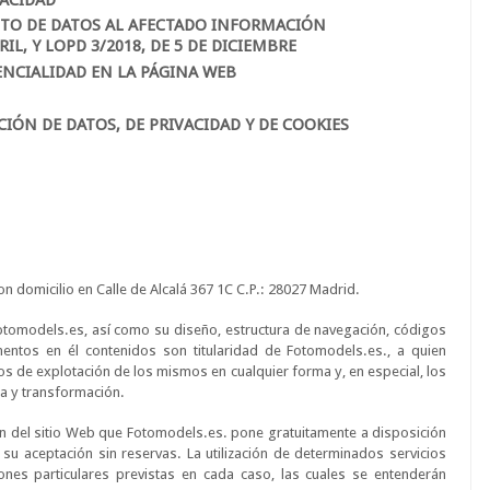
NTO DE DATOS AL AFECTADO INFORMACIÓN
BRIL, Y LOPD 3/2018, DE 5 DE DICIEMBRE
ENCIALIDAD EN LA PÁGINA WEB
IÓN DE DATOS, DE PRIVACIDAD Y DE COOKIES
omicilio en Calle de Alcalá 367 1C C.P.: 28027 Madrid.
otomodels.es, así como su diseño, estructura de navegación, códigos
entos en él contenidos son titularidad de Fotomodels.es., a quien
os de explotación de los mismos en cualquier forma y, en especial, los
ca y transformación.
ión del sitio Web que Fotomodels.es. pone gratuitamente a disposición
a su aceptación sin reservas. La utilización de determinados servicios
ones particulares previstas en cada caso, las cuales se entenderán