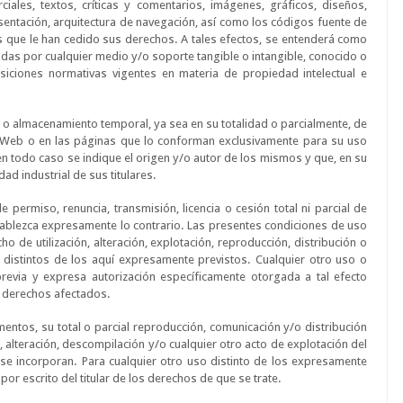
les, textos, críticas y comentarios, imágenes, gráficos, diseños,
sentación, arquitectura de navegación, así como los códigos fuente de
 que le han cedido sus derechos. A tales efectos, se entenderá como
das por cualquier medio y/o soporte tangible o intangible, conocido o
iciones normativas vigentes en materia de propiedad intelectual e
 o almacenamiento temporal, ya sea en su totalidad o parcialmente, de
io Web o en las páginas que lo conforman exclusivamente para su uso
en todo caso se indique el origen y/o autor de los mismos y que, en su
ad industrial de sus titulares.
 permiso, renuncia, transmisión, licencia o cesión total ni parcial de
stablezca expresamente lo contrario. Las presentes condiciones de uso
o de utilización, alteración, explotación, reproducción, distribución o
 distintos de los aquí expresamente previstos. Cualquier otro uso o
previa y expresa autorización específicamente otorgada a tal efecto
os derechos afectados.
mentos, su total o parcial reproducción, comunicación y/o distribución
, alteración, descompilación y/o cualquier otro acto de explotación del
 se incorporan. Para cualquier otro uso distinto de los expresamente
or escrito del titular de los derechos de que se trate.