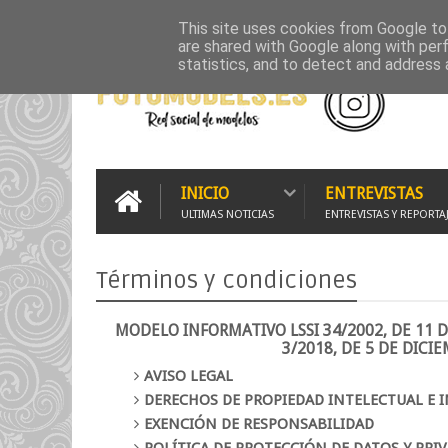
INICIO
500PX
FLICKR GALLERY
GRUPO WHATSAPP
G
This site uses cookies from Google to 
are shared with Google along with per
statistics, and to detect and address 
INICIO
ENTREVISTAS
ULTIMAS NOTICIAS
ENTREVISTAS Y REPORTA
Términos y condiciones
MODELO INFORMATIVO LSSI 34/2002, DE 11 DE
3/2018, DE 5 DE DICI
AVISO LEGAL
DERECHOS DE PROPIEDAD INTELECTUAL E 
EXENCIÓN DE RESPONSABILIDAD
POLÍTICA DE PROTECCIÓN DE DATOS Y PRI