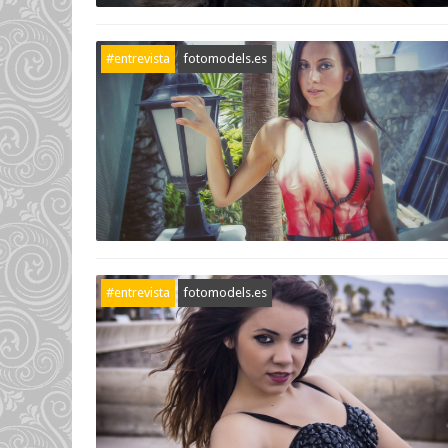
#entrevista
fotomodels.es
#entrevista
fotomodels.es