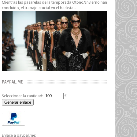
Mientras las pasarelas de la temporada Otoño/Invierno han
concluido, el trabajo crucial en el backsta...
PAYPAL.ME
Seleccionar la cantidad:
€
Generar enlace
Enlace a paypal.me: