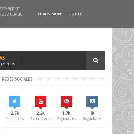
TAJE
SOLICITA CURSOS
user-agent
erate usage
LEARN MORE
GOT IT
AS
Y EVENTOS
REDES SOCIALES
2,7k
2,2k
1,7k
1k
Seguidores
Suscriptores
Seguidores
Seguidores