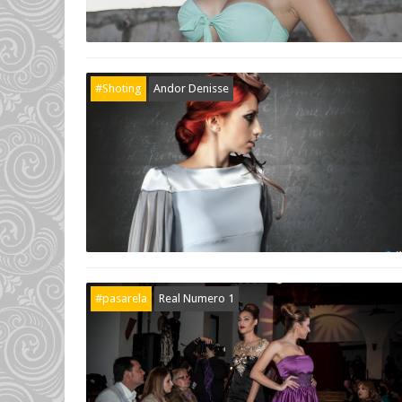
#Shoting
Andor Denisse
#pasarela
Real Numero 1