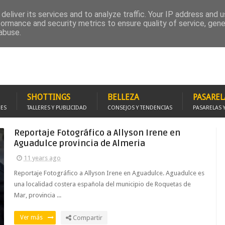
RUPO FACEBOOK
PROMOCIÓNATE
FOTOMODELS STUDIO
SOLICITA REPOR
deliver its services and to analyze traffic. Your IP address and 
formance and security metrics to ensure quality of service, gen
abuse.
SHOTTINGS
BELLEZA
PASAREL
JES
TALLERES Y PUBLICIDAD
CONSEJOS Y TENDENCIAS
PASARELAS 
Reportaje Fotográfico a Allyson Irene en
Aguadulce provincia de Almeria
11 years ago
Reportaje Fotográfico a Allyson Irene en Aguadulce. Aguadulce es
una localidad costera española del municipio de Roquetas de
Mar, provincia ...
Ver más
Compartir