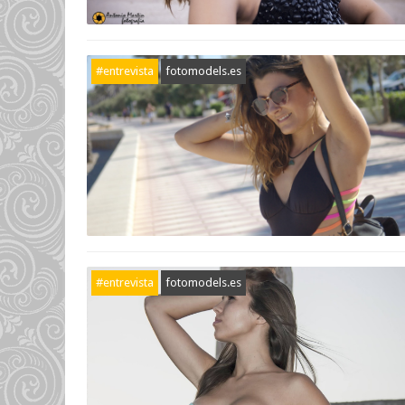
#entrevista
fotomodels.es
#entrevista
fotomodels.es