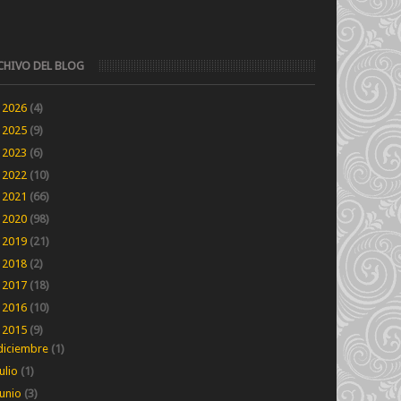
CHIVO DEL BLOG
►
2026
(4)
►
2025
(9)
►
2023
(6)
►
2022
(10)
►
2021
(66)
►
2020
(98)
►
2019
(21)
►
2018
(2)
►
2017
(18)
►
2016
(10)
▼
2015
(9)
diciembre
(1)
julio
(1)
junio
(3)