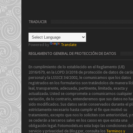
TRADUCIR
Powered by
Translate
REGLAMENTO GENERAL DE PROTECCIÓN DE DATOS
En cumplimiento de lo establecido en el Reglamento (UE)
2016/679, en la LOPD 3/2018 de protección de datos de cará
personal y la LSSICE 34/2002
, le comunicamos que los datos
registrados en los formularios son tratándolos de manera líci
leal, transparente, adecuada, pertinente, limitada, exacta y
actualizada. Usted se compromete a comunicarnos cualquier
variación, de lo contrario, entenderemos que sus datos no h
sido modificados.
Sus datos serán conservados durante el p
estrictamente necesario hasta cumplir el fin que motivó su
tratamiento, excepto que nos lo soliciten con anterioridad, y 
se cederán a terceros salvo en los casos en que exista una
obligación legal.
Fotomodels.es esta bajo las condiciones del
servicio y privacidad de Blogger, consulta los
Terminos y