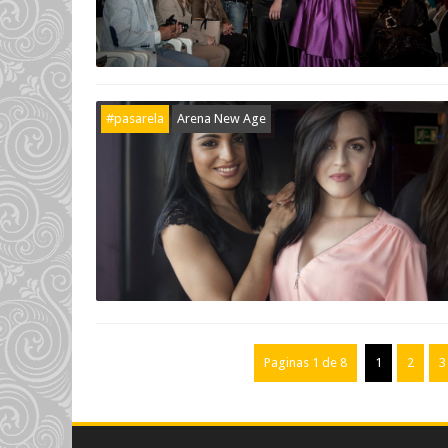
#pasarela
Arena New Age
Paginas 1 de 8
1
2
3