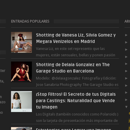
ENTRADAS POPULARES
AR
Shotting de Vanesa Liz, Silvia Gomez y
Megara Venizelos en Madrid
Vanesa Liz, en este set represento que las
mujeres, están sensuales, bellas y ponen pasión
en cualquier tarea y momento del día, incluso en
Shotting de Delaia Gonzalez en The
...
cter
Garage Studio en Barcelona
Modelo: @delaiagonzalez Fotografía y Edición:
ta,
Jose Sanabria Photography The Garage Studio es
un nuevo estudio en Barcelona Capital. Junto ...
¡Stop Filtros! El Secreto de tus Digitals
an
para Castings: Naturalidad que Vende
lazo
tu Imagen
no
Los Digitals (también conocidos como Polaroids )
son la tarjeta de presentación más importante de
una modelo. A diferencia de las fot...