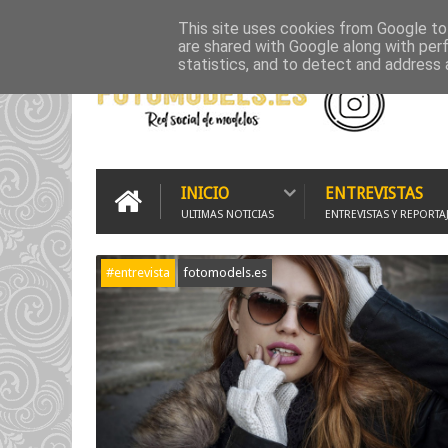
INICIO
500PX
FLICKR GALLERY
GRUPO WHATSAPP
G
This site uses cookies from Google to 
are shared with Google along with per
statistics, and to detect and address 
INICIO
ENTREVISTAS
ULTIMAS NOTICIAS
ENTREVISTAS Y REPORTA
#entrevista
fotomodels.es