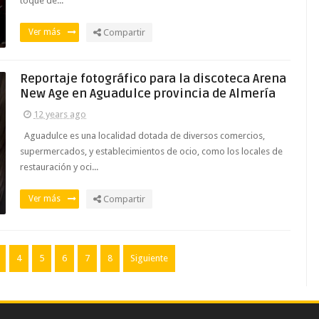
toque de...
Ver más
Compartir
Reportaje fotográfico para la discoteca Arena
New Age en Aguadulce provincia de Almería
12 years ago
Aguadulce es una localidad dotada de diversos comercios,
supermercados, y establecimientos de ocio, como los locales de
restauración y oci...
Ver más
Compartir
4
5
6
7
8
Siguiente