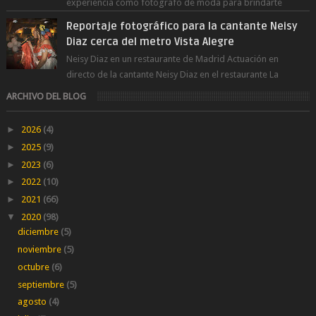
experiencia como fotógrafo de moda para brindarte
numerosos consejos que te ayudar...
Reportaje fotográfico para la cantante Neisy
Diaz cerca del metro Vista Alegre
Neisy Diaz en un restaurante de Madrid Actuación en
directo de la cantante Neisy Diaz en el restaurante La
Suegra cerca del metro V...
ARCHIVO DEL BLOG
►
2026
(4)
►
2025
(9)
►
2023
(6)
►
2022
(10)
►
2021
(66)
▼
2020
(98)
diciembre
(5)
noviembre
(5)
octubre
(6)
septiembre
(5)
agosto
(4)