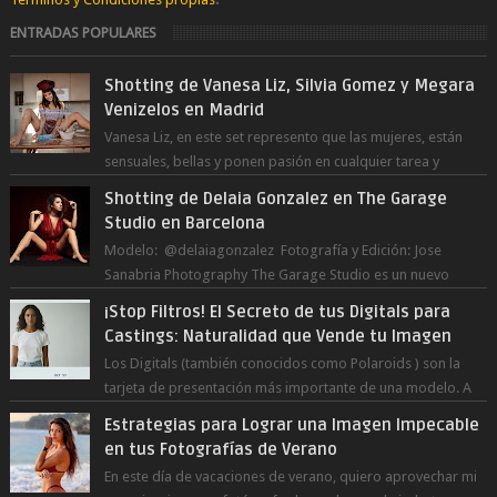
ENTRADAS POPULARES
Shotting de Vanesa Liz, Silvia Gomez y Megara
Venizelos en Madrid
Vanesa Liz, en este set represento que las mujeres, están
sensuales, bellas y ponen pasión en cualquier tarea y
momento del día, incluso en ...
Shotting de Delaia Gonzalez en The Garage
Studio en Barcelona
Modelo: @delaiagonzalez Fotografía y Edición: Jose
Sanabria Photography The Garage Studio es un nuevo
estudio en Barcelona Capital. Junto ...
¡Stop Filtros! El Secreto de tus Digitals para
Castings: Naturalidad que Vende tu Imagen
Los Digitals (también conocidos como Polaroids ) son la
tarjeta de presentación más importante de una modelo. A
diferencia de las fot...
Estrategias para Lograr una Imagen Impecable
en tus Fotografías de Verano
En este día de vacaciones de verano, quiero aprovechar mi