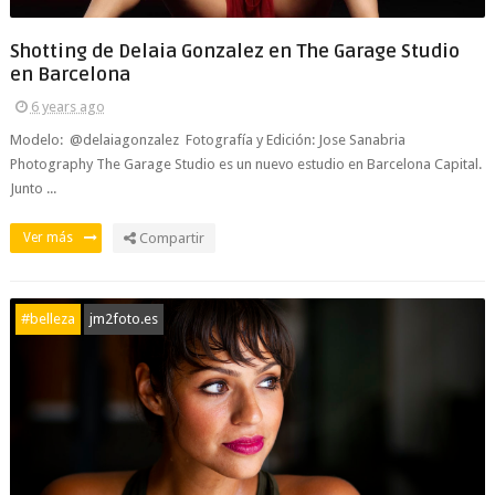
Shotting de Delaia Gonzalez en The Garage Studio
en Barcelona
6 years ago
Modelo: @delaiagonzalez Fotografía y Edición: Jose Sanabria
Photography The Garage Studio es un nuevo estudio en Barcelona Capital.
Junto ...
Ver más
Compartir
#belleza
jm2foto.es