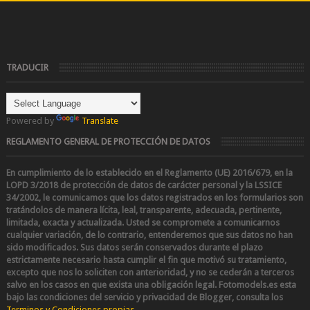
TRADUCIR
Powered by
Translate
REGLAMENTO GENERAL DE PROTECCIÓN DE DATOS
En cumplimiento de lo establecido en el Reglamento (UE) 2016/679, en la
LOPD 3/2018 de protección de datos de carácter personal y la LSSICE
34/2002
, le comunicamos que los datos registrados en los formularios son
tratándolos de manera lícita, leal, transparente, adecuada, pertinente,
limitada, exacta y actualizada. Usted se compromete a comunicarnos
cualquier variación, de lo contrario, entenderemos que sus datos no han
sido modificados.
Sus datos serán conservados durante el plazo
estrictamente necesario hasta cumplir el fin que motivó su tratamiento,
excepto que nos lo soliciten con anterioridad, y no se cederán a terceros
salvo en los casos en que exista una obligación legal.
Fotomodels.es esta
bajo las condiciones del servicio y privacidad de Blogger, consulta los
Terminos y Condiciones propias
.