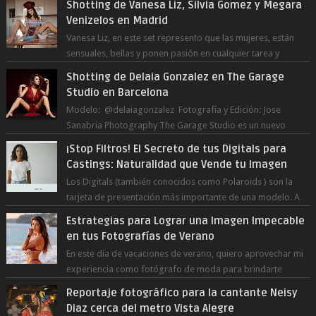
Shotting de Vanesa Liz, Silvia Gomez y Megara
Venizelos en Madrid
Vanesa Liz, en este set represento que las mujeres, están
sensuales, bellas y ponen pasión en cualquier tarea y
momento del día, incluso en ...
Shotting de Delaia Gonzalez en The Garage
Studio en Barcelona
Modelo: @delaiagonzalez Fotografía y Edición: Jose
Sanabria Photography The Garage Studio es un nuevo
estudio en Barcelona Capital. Junto ...
¡Stop Filtros! El Secreto de tus Digitals para
Castings: Naturalidad que Vende tu Imagen
Los Digitals (también conocidos como Polaroids ) son la
tarjeta de presentación más importante de una modelo. A
diferencia de las fot...
Estrategias para Lograr una Imagen Impecable
en tus Fotografías de Verano
En este día de vacaciones de verano, quiero aprovechar mi
experiencia como fotógrafo de moda para brindarte
numerosos consejos que te ayudar...
Reportaje fotográfico para la cantante Neisy
Diaz cerca del metro Vista Alegre