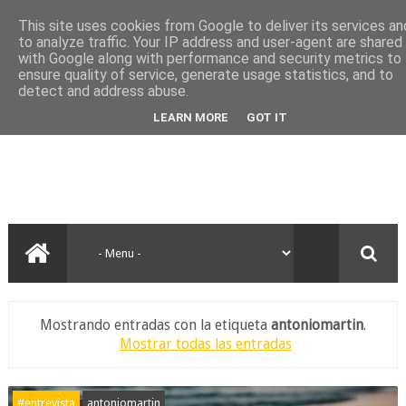
This site uses cookies from Google to deliver its services an
to analyze traffic. Your IP address and user-agent are shared
with Google along with performance and security metrics to
ensure quality of service, generate usage statistics, and to
detect and address abuse.
LEARN MORE
GOT IT
Mostrando entradas con la etiqueta
antoniomartin
.
Mostrar todas las entradas
#entrevista
antoniomartin