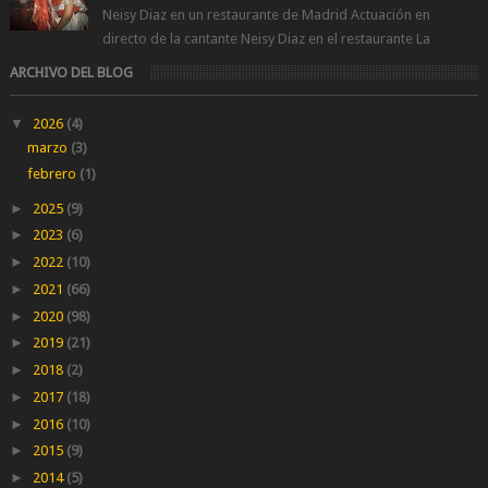
Neisy Diaz en un restaurante de Madrid Actuación en
directo de la cantante Neisy Diaz en el restaurante La
Suegra cerca del metro V...
ARCHIVO DEL BLOG
▼
2026
(4)
marzo
(3)
febrero
(1)
►
2025
(9)
►
2023
(6)
►
2022
(10)
►
2021
(66)
►
2020
(98)
►
2019
(21)
►
2018
(2)
►
2017
(18)
►
2016
(10)
►
2015
(9)
►
2014
(5)