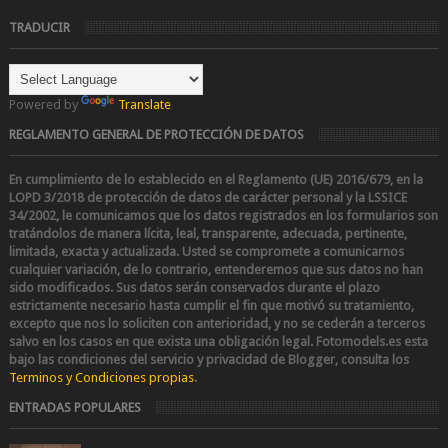
TRADUCIR
Powered by
Translate
REGLAMENTO GENERAL DE PROTECCIÓN DE DATOS
En cumplimiento de lo establecido en el Reglamento (UE) 2016/679, en la
LOPD 3/2018 de protección de datos de carácter personal y la LSSICE
34/2002
, le comunicamos que los datos registrados en los formularios son
tratándolos de manera lícita, leal, transparente, adecuada, pertinente,
limitada, exacta y actualizada. Usted se compromete a comunicarnos
cualquier variación, de lo contrario, entenderemos que sus datos no han
sido modificados.
Sus datos serán conservados durante el plazo
estrictamente necesario hasta cumplir el fin que motivó su tratamiento,
excepto que nos lo soliciten con anterioridad, y no se cederán a terceros
salvo en los casos en que exista una obligación legal.
Fotomodels.es esta
bajo las condiciones del servicio y privacidad de Blogger, consulta los
Terminos y Condiciones propias
.
ENTRADAS POPULARES