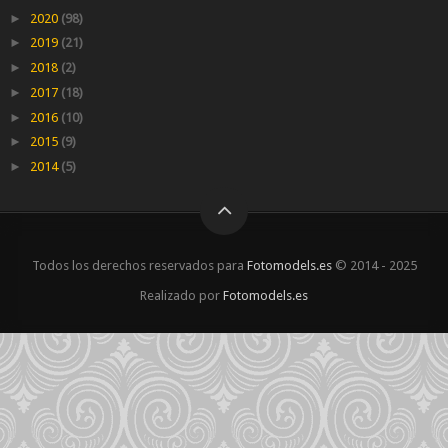
►
2020
(98)
►
2019
(21)
►
2018
(2)
►
2017
(18)
►
2016
(10)
►
2015
(9)
►
2014
(5)
Todos los derechos reservados para
Fotomodels.es
© 2014 - 2025
Realizado por
Fotomodels.es