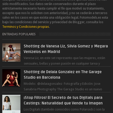
sido modificados.
Sus datos serán conservados durante el plazo
estrictamente necesario hasta cumplir el fin que motivó su tratamiento,
excepto que nos lo soliciten con anterioridad, y no se cederán a terceros
salvo en los casos en que exista una obligación legal.
Fotomodels.es esta
bajo las condiciones del servicio y privacidad de Blogger, consulta los
Terminos y Condiciones propias
.
ENTRADAS POPULARES
Shotting de Vanesa Liz, Silvia Gomez y Megara
Venizelos en Madrid
Vanesa Liz, en este set represento que las mujeres, están
sensuales, bellas y ponen pasión en cualquier tarea y
momento del día, incluso en ...
Shotting de Delaia Gonzalez en The Garage
Studio en Barcelona
Modelo: @delaiagonzalez Fotografía y Edición: Jose
Sanabria Photography The Garage Studio es un nuevo
estudio en Barcelona Capital. Junto ...
¡Stop Filtros! El Secreto de tus Digitals para
Castings: Naturalidad que Vende tu Imagen
Los Digitals (también conocidos como Polaroids ) son la