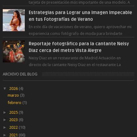
tarjeta de presentación más importante de una modelo. A
diferencia de las fot...
Estrategias para Lograr una Imagen Impecable
en tus Fotografías de Verano
En este día de vacaciones de verano, quiero aprovechar mi
experiencia como fotógrafo de moda para brindarte
numerosos consejos que te ayudar...
Reportaje fotográfico para la cantante Neisy
Diaz cerca del metro Vista Alegre
Neisy Diaz en un restaurante de Madrid Actuación en
directo de la cantante Neisy Diaz en el restaurante La
Suegra cerca del metro V...
ARCHIVO DEL BLOG
▼
2026
(4)
marzo
(3)
febrero
(1)
►
2025
(9)
►
2023
(6)
►
2022
(10)
►
2021
(66)