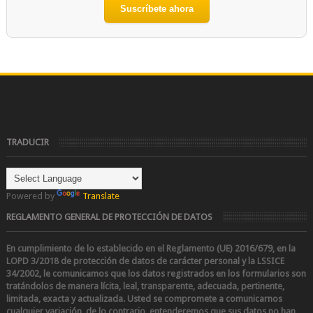
Suscríbete ahora
TRADUCIR
Powered by
Translate
REGLAMENTO GENERAL DE PROTECCIÓN DE DATOS
En cumplimiento de lo establecido en el Reglamento (UE) 2016/679, en la
LOPD 3/2018 de protección de datos de carácter personal y la LSSICE
34/2002
, le comunicamos que los datos registrados en los formularios son
tratándolos de manera lícita, leal, transparente, adecuada, pertinente,
limitada, exacta y actualizada. Usted se compromete a comunicarnos
cualquier variación, de lo contrario, entenderemos que sus datos no han