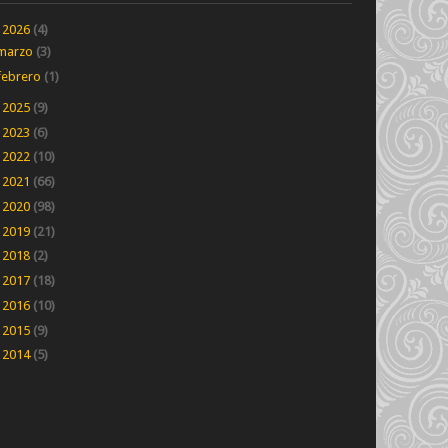
▼
2026
(4)
marzo
(3)
febrero
(1)
►
2025
(9)
►
2023
(6)
►
2022
(10)
►
2021
(66)
►
2020
(98)
►
2019
(21)
►
2018
(2)
►
2017
(18)
►
2016
(10)
►
2015
(9)
►
2014
(5)