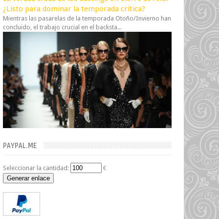
¿Listo para dominar la temporada crítica?
Mientras las pasarelas de la temporada Otoño/Invierno han
concluido, el trabajo crucial en el backsta...
PAYPAL.ME
Seleccionar la cantidad:
€
Generar enlace