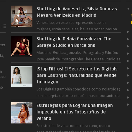
Shotting de Vanesa Liz, Silvia Gomez y
Megara Venizelos en Madrid
Vanesa Liz, en este set represento que las
mujeres, están sensuales, bellas y ponen pasión
en cualquier tarea y momento del día, incluso en
Shotting de Delaia Gonzalez en The
...
cter
Garage Studio en Barcelona
Modelo: @delaiagonzalez Fotografía y Edición:
ta,
Jose Sanabria Photography The Garage Studio es
un nuevo estudio en Barcelona Capital. Junto ...
¡Stop Filtros! El Secreto de tus Digitals
an
para Castings: Naturalidad que Vende
lazo
tu Imagen
no
Los Digitals (también conocidos como Polaroids )
son la tarjeta de presentación más importante de
una modelo. A diferencia de las fot...
Estrategias para Lograr una Imagen
Impecable en tus Fotografías de
Verano
En este día de vacaciones de verano, quiero