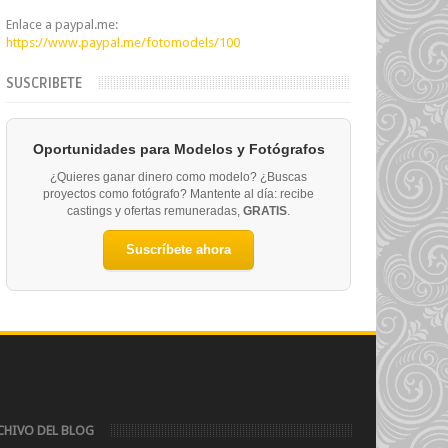
Enlace a paypal.me:
https://www.paypal.me/fotomodels/100
SUSCRIBETE
Oportunidades para Modelos y Fotógrafos
¿Quieres ganar dinero como modelo? ¿Buscas
proyectos como fotógrafo? Mantente al día: recibe
castings y ofertas remuneradas,
GRATIS
.
Suscríbete ahora
CHIVO DEL BLOG