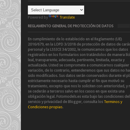
Powered by
Translate
REGLAMENTO GENERAL DE PROTECCIÓN DE DATOS
En cumplimiento de lo establecido en el Reglamento (UE)
2016/679, en la LOPD 3/2018 de protección de datos de cará
personal y la LSSICE 34/2002
, le comunicamos que los datos
registrados en los formularios son tratándolos de manera líci
leal, transparente, adecuada, pertinente, limitada, exacta y
actualizada. Usted se compromete a comunicarnos cualquier
variación, de lo contrario, entenderemos que sus datos no h
sido modificados.
Sus datos serán conservados durante el p
estrictamente necesario hasta cumplir el fin que motivó su
tratamiento, excepto que nos lo soliciten con anterioridad, y 
se cederán a terceros salvo en los casos en que exista una
obligación legal.
Fotomodels.es esta bajo las condiciones del
servicio y privacidad de Blogger, consulta los
Terminos y
Condiciones propias
.