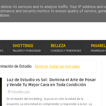
RUPO FACEBOOK
PROMOCIÓNATE
FOTOMODELS STUDIO
SOLICITA REPOR
deliver its services and to analyze traffic. Your IP address and 
formance and security metrics to ensure quality of service, gen
abuse.
SHOTTINGS
BELLEZA
PASAREL
JES
TALLERES Y PUBLICIDAD
CONSEJOS Y TENDENCIAS
PASARELAS 
minación de Estudio
.
Mostrar todas las entradas
Luz de Estudio vs Sol: Domina el Arte de Posar
y Vende Tu Mejor Cara en Toda Condición
9 months ago
En el mundo del modeling , la pose es solo la mitad de la
ecuación. La otra mitad es comprender y responder a la luz . La