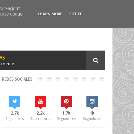
TAJE
SOLICITA CURSOS
user-agent
erate usage
LEARN MORE
GOT IT
AS
Y EVENTOS
REDES SOCIALES
2,7k
2,2k
1,7k
1k
Seguidores
Suscriptores
Seguidores
Seguidores